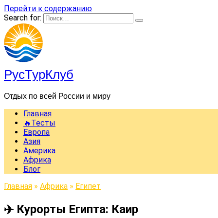
Перейти к содержанию
Search for:
РусТурКлуб
Отдых по всей России и миру
Главная
🔥Тесты
Европа
Азия
Америка
Африка
Блог
Главная
»
Африка
»
Египет
✈️ Курорты Египта: Каир