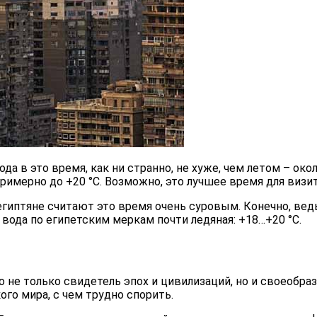
а в это время, как ни странно, не хуже, чем летом – окол
римерно до +20 °С. Возможно, это лучшее время для визит
 и египтяне считают это время очень суровым. Конечно, в
 и вода по египетским меркам почти ледяная: +18…+20 °С.
то не только свидетель эпох и цивилизаций, но и своеобр
го мира, с чем трудно спорить.