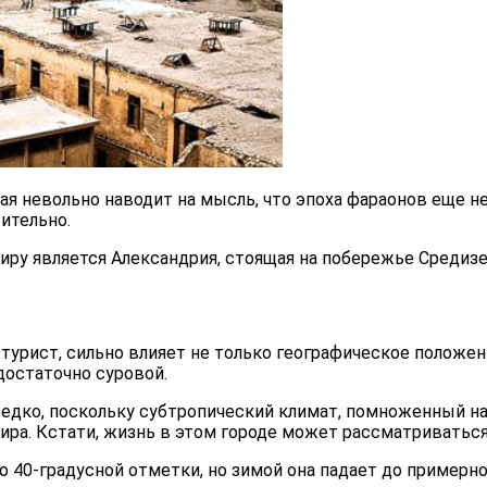
я невольно наводит на мысль, что эпоха фараонов еще не 
ительно.
аиру является Александрия, стоящая на побережье Средиз
 турист, сильно влияет не только географическое положени
достаточно суровой.
редко, поскольку субтропический климат, помноженный на
ира. Кстати, жизнь в этом городе может рассматриватьс
40-градусной отметки, но зимой она падает до примерно +1