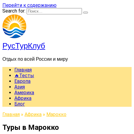
Перейти к содержанию
Search for:
РусТурКлуб
Отдых по всей России и миру
Главная
🔥Тесты
Европа
Азия
Америка
Африка
Блог
Главная
»
Африка
»
Марокко
Туры в Марокко