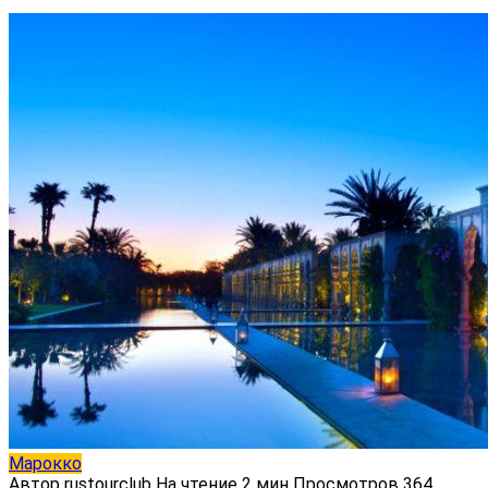
Марокко
Автор
rustourclub
На чтение
2 мин
Просмотров
364