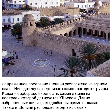
Современное поселение Шенини распложено на горном
плато. Неподалеку на вершинах холмов находятся руины
Ксара – берберской крепости, самая давняя из
построек которой датируется
XII
веком. Давно
заброшенные жилища выдолблены прямо в скалах.
Также в Шенини расположена одна из самых