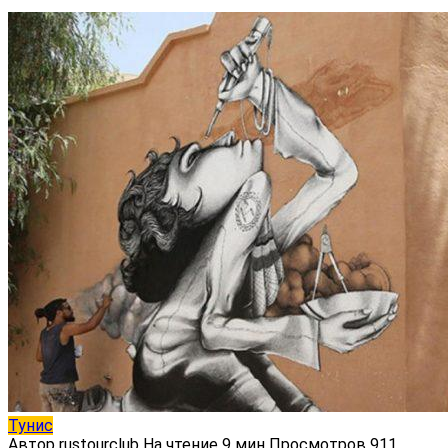
Тунис
Автор
rustourclub
На чтение
9 мин
Просмотров
911