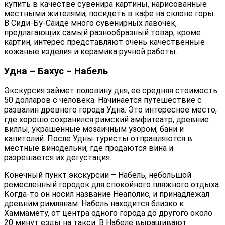
купить в качестве сувенира картины, нарисованные
местными жителями, посидеть в кафе на склоне горы.
В Сиди-Бу-Саиде много сувенирных лавочек,
предлагающих самый разнообразный товар, кроме
картин, интерес представляют очень качественные
кожаные изделия и керамика ручной работы.
Удна – Бахус – Набель
Экскурсия займет половину дня, ее средняя стоимость
50 долларов с человека. Начинается путешествие с
развалин древнего города Удна. Это интересное место,
где хорошо сохранился римский амфитеатр, древние
виллы, украшенные мозаичным узором, бани и
капитолий. После Удны туристы отправляются в
местные винодельни, где продаются вина и
разрешается их дегустация.
Конечный пункт экскурсии – Набель, небольшой
ремесленный городок для спокойного пляжного отдыха.
Когда-то он носил название Неаполис, и принадлежал
древним римлянам. Набель находится близко к
Хаммамету, от центра одного города до другого около
20 минут езды на такси. В Набеле выращивают