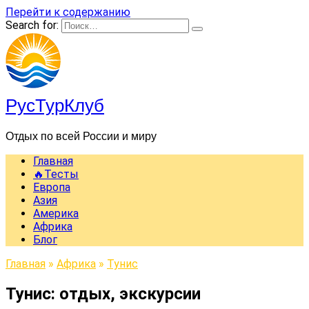
Перейти к содержанию
Search for:
РусТурКлуб
Отдых по всей России и миру
Главная
🔥Тесты
Европа
Азия
Америка
Африка
Блог
Главная
»
Африка
»
Тунис
Тунис: отдых, экскурсии