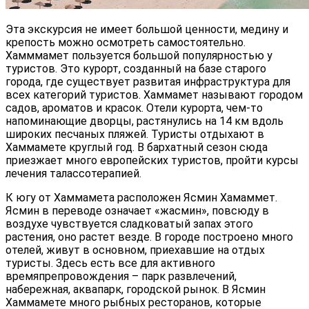
Эта экскурсия не имеет большой ценности, медину и
крепость можно осмотреть самостоятельно.
Хамммамет пользуется большой популярностью у
туристов. Это курорт, созданный на базе старого
города, где существует развитая инфраструктура для
всех категорий туристов. Хаммамет называют городом
садов, ароматов и красок. Отели курорта, чем-то
напоминающие дворцы, растянулись на 14 км вдоль
широких песчаных пляжей. Туристы отдыхают в
Хаммамете круглый год. В бархатный сезон сюда
приезжает много европейских туристов, пройти курсы
лечения талассотерапией.
К югу от Хаммамета расположен Ясмин Хамаммет.
Ясмин в переводе означает «жасмин», повсюду в
воздухе чувствуется сладковатый запах этого
растения, оно растет везде. В городе построено много
отелей, живут в основном, приехавшие на отдых
туристы. Здесь есть все для активного
времяпрепровождения – парк развлечений,
набережная, аквапарк, городской рынок. В Ясмин
Хаммамете много рыбных ресторанов, которые