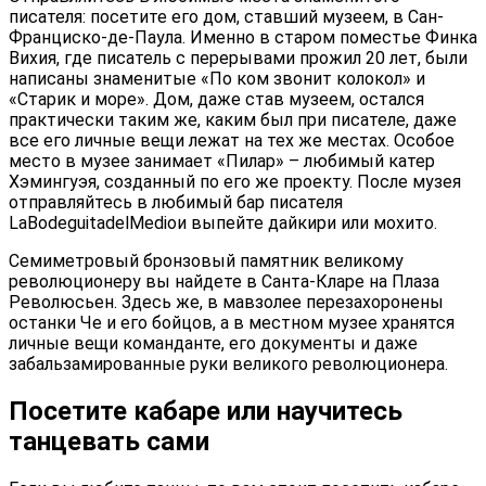
писателя: посетите его дом, ставший музеем, в Сан-
Франциско-де-Паула. Именно в старом поместье Финка
Вихия, где писатель с перерывами прожил 20 лет, были
написаны знаменитые «По ком звонит колокол» и
«Старик и море». Дом, даже став музеем, остался
практически таким же, каким был при писателе, даже
все его личные вещи лежат на тех же местах. Особое
место в музее занимает «Пилар» – любимый катер
Хэмингуэя, созданный по его же проекту. После музея
отправляйтесь в любимый бар писателя
La
Bodeguita
del
Medio
и выпейте дайкири или мохито.
Семиметровый бронзовый памятник великому
революционеру вы найдете в Санта-Кларе на Плаза
Революсьен. Здесь же, в мавзолее перезахоронены
останки Че и его бойцов, а в местном музее хранятся
личные вещи команданте, его документы и даже
забальзамированные руки великого революционера.
Посетите кабаре или научитесь
танцевать сами