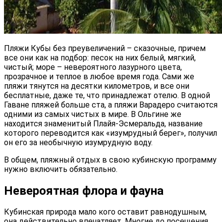
Пляжи Кубы без преувеличений – сказочные, причем
все они как на подбор: песок на них белый, мягкий,
чистый; море – невероятного лазурного цвета,
прозрачное и теплое в любое время года. Сами же
пляжи тянутся на десятки километров, и все они
бесплатные, даже те, что принадлежат отелю. В одной
Гаване пляжей больше ста, а пляжи Варадеро считаются
одними из самых чистых в мире. В Ольгине же
находится знаменитый Плайя-Эсмеральда, название
которого переводится как «изумрудный берег», получил
он его за необычную изумрудную воду.
В общем, пляжный отдых в свою кубинскую программу
нужно включить обязательно.
Невероятная флора и фауна
Кубинская природа мало кого оставит равнодушным,
она действительно впечатляет. Многие до посещения