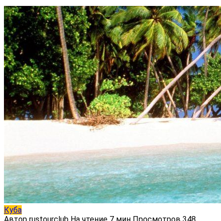
Куба
Автор
rustourclub
На чтение
7 мин
Просмотров
348