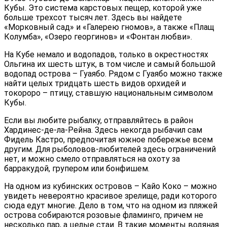
Кубы. Это система карстовых пещер, которой уже
больше трехсот тысяч лет. Здесь вы найдете
«Морковный сад» и «Галерею гномов», а также «Плащ
Колумба», «Озеро георгинов» и «Фонтан любви».
На Кубе немало и водопадов, только в окрестностях
Ольгина их шесть штук, в том числе и самый большой
водопад острова – Гуаябо. Рядом с Гуаябо можно также
найти целых тридцать шесть видов орхидей и
токороро – птицу, ставшую национальным символом
Кубы.
Если вы любите рыбалку, отправляйтесь в район
Хардинес-де-ла-Рейна. Здесь некогда рыбачил сам
Фидель Кастро, предпочитая южное побережье всем
другим. Для рыболовов-любителей здесь ограничений
нет, и можно смело отправляться на охоту за
барракудой, групером или бонфишем.
На одном из кубинских островов – Кайо Коко – можно
увидеть невероятно красивое зрелище, ради которого
сюда едут многие. Дело в том, что на одном из пляжей
острова собираются розовые фламинго, причем не
несколько пар, а целые стаи. В такие моменты водяная