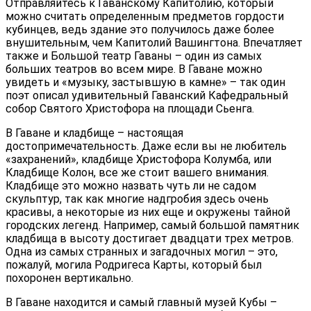
Отправляйтесь к Гаванскому Капитолию, который
можно считать определенным предметов гордости
кубинцев, ведь здание это получилось даже более
внушительным, чем Капитолий Вашингтона. Впечатляет
также и Большой театр Гаваны – один из самых
больших театров во всем мире. В Гаване можно
увидеть и «музыку, застывшую в камне» – так один
поэт описал удивительный Гаванский Кафедральный
собор Святого Христофора на площади Сьенга.
В Гаване и кладбище – настоящая
достопримечательность. Даже если вы не любитель
«захранений», кладбище Христофора Колумба, или
Кладбище Колон, все же стоит вашего внимания.
Кладбище это можно назвать чуть ли не садом
скульптур, так как многие надгробия здесь очень
красивы, а некоторые из них еще и окружены тайной
городских легенд. Например, самый большой памятник
кладбища в высоту достигает двадцати трех метров.
Одна из самых странных и загадочных могил – это,
пожалуй, могила Родригеса Карты, который был
похоронен вертикально.
В Гаване находится и самый главный музей Кубы –