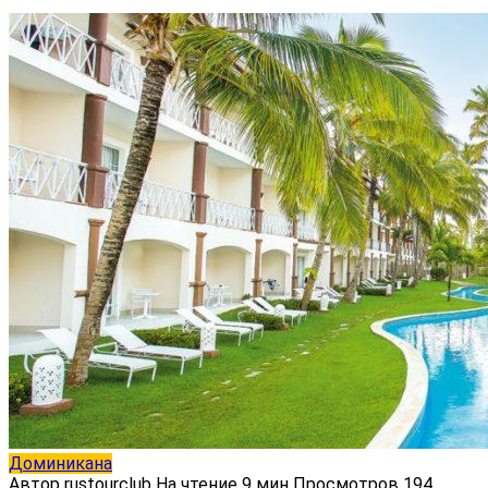
Доминикана
Автор
rustourclub
На чтение
9 мин
Просмотров
194