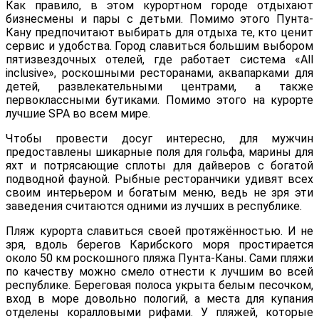
Как правило, в этом курортном городе отдыхают
бизнесмены и пары с детьми. Помимо этого Пунта-
Кану предпочитают выбирать для отдыха те, кто ценит
сервис и удобства. Город славиться большим выбором
пятизвездочных отелей, где работает система «All
inclusive», роскошными ресторанами, аквапарками для
детей, развлекательными центрами, а также
первоклассными бутиками. Помимо этого на курорте
лучшие SPA во всем мире.
Чтобы провести досуг интересно, для мужчин
предоставлены шикарные поля для гольфа, марины для
яхт и потрясающие сплоты для дайверов с богатой
подводной фауной. Рыбные ресторанчики удивят всех
своим интерьером и богатым меню, ведь не зря эти
заведения считаются одними из лучших в республике.
Пляж курорта славиться своей протяжённостью. И не
зря, вдоль берегов Карибского моря простирается
около 50 км роскошного пляжа Пунта-Каны. Сами пляжи
по качеству можно смело отнести к лучшим во всей
республике. Береговая полоса укрыта белым песочком,
вход в море довольно пологий, а места для купания
отделены коралловыми рифами. У пляжей, которые