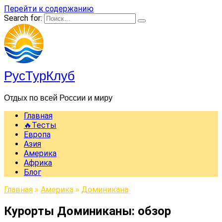
Перейти к содержанию
Search for:
РусТурКлуб
Отдых по всей России и миру
Главная
🔥Тесты
Европа
Азия
Америка
Африка
Блог
Главная
»
Америка
»
Доминикана
Курорты Доминиканы: обзор