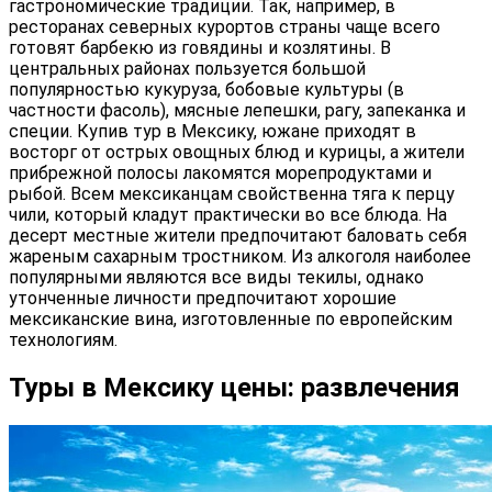
гастрономические традиции. Так, например, в
ресторанах северных курортов страны чаще всего
готовят барбекю из говядины и козлятины. В
центральных районах пользуется большой
популярностью кукуруза, бобовые культуры (в
частности фасоль), мясные лепешки, рагу, запеканка и
специи. Купив тур в Мексику, южане приходят в
восторг от острых овощных блюд и курицы, а жители
прибрежной полосы лакомятся морепродуктами и
рыбой. Всем мексиканцам свойственна тяга к перцу
чили, который кладут практически во все блюда. На
десерт местные жители предпочитают баловать себя
жареным сахарным тростником. Из алкоголя наиболее
популярными являются все виды текилы, однако
утонченные личности предпочитают хорошие
мексиканские вина, изготовленные по европейским
технологиям.
Туры в Мексику цены: развлечения