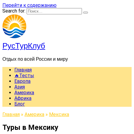
Перейти к содержанию
Search for:
РусТурКлуб
Отдых по всей России и миру
Главная
🔥Тесты
Европа
Азия
Америка
Африка
Блог
Главная
»
Америка
»
Мексика
Туры в Мексику