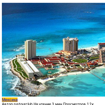
Мексика
Автор
rustourclub
На чтение
3 мин
Просмотров
1.2к.