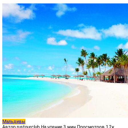
Мальдивы
Автор
rustourclub
На чтение
3 мин
Просмотров
1.2к.