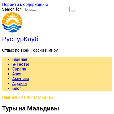
Перейти к содержанию
Search for:
РусТурКлуб
Отдых по всей России и миру
Главная
🔥Тесты
Европа
Азия
Америка
Африка
Блог
Главная
»
Азия
»
Мальдивы
Туры на Мальдивы