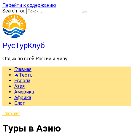
Перейти к содержанию
Search for:
РусТурКлуб
Отдых по всей России и миру
Главная
🔥Тесты
Европа
Азия
Америка
Африка
Блог
Главная
Туры в Азию