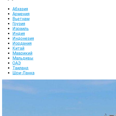
Абхазия
Армения
Вьетнам
Грузия
Израиль
Индия
Индонезия
Иордания
Китай
Маврикий
Мальдивы
ОАЭ
Таиланд
Шри-Ланка