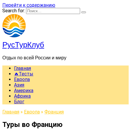
Перейти к содержанию
Search for:
РусТурКлуб
Отдых по всей России и миру
Главная
🔥Тесты
Европа
Азия
Америка
Африка
Блог
Главная
»
Европа
»
Франция
Туры во Францию