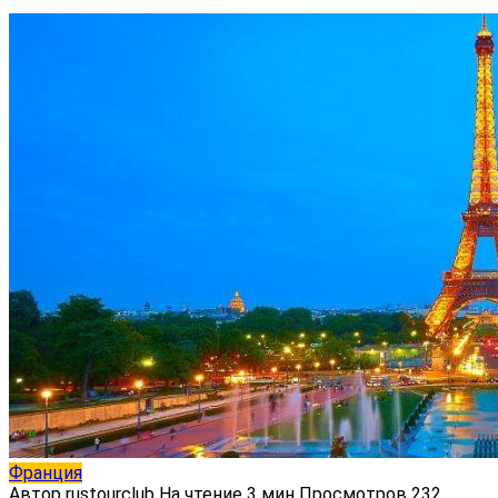
Франция
Автор
rustourclub
На чтение
3 мин
Просмотров
232