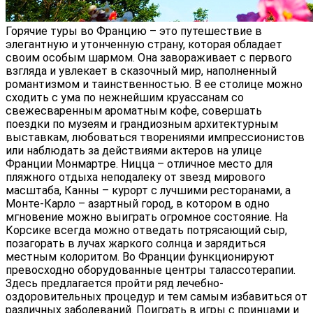
Горячие туры во Францию – это путешествие в
элегантную и утонченную страну, которая обладает
своим особым шармом. Она завораживает с первого
взгляда и увлекает в сказочный мир, наполненный
романтизмом и таинственностью. В ее столице можно
сходить с ума по нежнейшим круассанам со
свежесваренным ароматным кофе, совершать
поездки по музеям и грандиозным архитектурным
выставкам, любоваться творениями импрессионистов
или наблюдать за действиями актеров на улице
Франции Монмартре. Ницца – отличное место для
пляжного отдыха неподалеку от звезд мирового
масштаба, Канны – курорт с лучшими ресторанами, а
Монте-Карло – азартный город, в котором в одно
мгновение можно выиграть огромное состояние. На
Корсике всегда можно отведать потрясающий сыр,
позагорать в лучах жаркого солнца и зарядиться
местным колоритом. Во Франции функционируют
превосходно оборудованные центры талассотерапии.
Здесь предлагается пройти ряд лечебно-
оздоровительных процедур и тем самым избавиться от
различных заболеваний. Поиграть в игры с принцами и