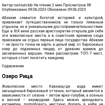
Автор
rustourclub
На чтение
2 мин
Просмотров
98
Опубликовано
09.06.2025
Обновлено
09.06.2025
Абхазия славится богатой историей и культурой,
привлекает путешественников не только пляжным
отдыхом, но и уникальными достопримечательностями.
Еще в XIX веке русская аристократия открыла для себя
эти живописные места, а в советские времена сюда
приезжали на отдых первые лица государства. Абхазия
— не просто точка на карте, а целый мир: от бирюзовых
озер до подземных пещер, от древних храмов до
заснеженных вершин. Ниже рассмотрим ТОП-7 мест,
которые стоит посетить каждому.
Содержание
Озеро Рица
Живописное место Кавказа,где вода имеет
насыщенный бирюзовый оттенок, который меняется в
зависимости от сезона – летом ярко-голубая, а осенью
и весной – изумрудная. Здесь можно арендовать
катамаран, попробовать местную форель в кафе на