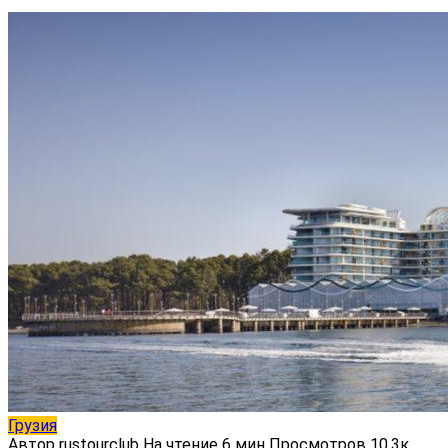
Грузия
Автор
rustourclub
На чтение
6 мин
Просмотров
10.3к.